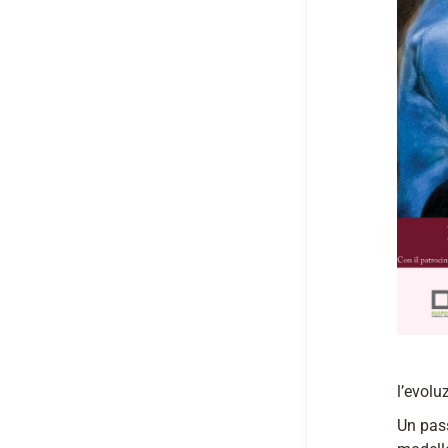
l’evolu
Un pass