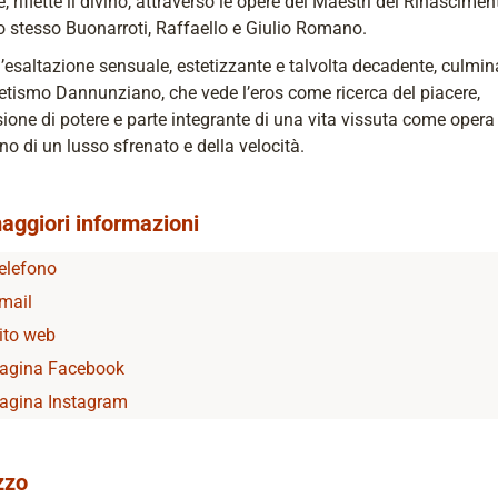
, riflette il divino, attraverso le opere dei Maestri del Rinascimen
 stesso Buonarroti, Raffaello e Giulio Romano.
l’esaltazione sensuale, estetizzante e talvolta decadente, culmi
tetismo Dannunziano, che vede l’eros come ricerca del piacere,
ione di potere e parte integrante di una vita vissuta come opera 
no di un lusso sfrenato e della velocità.
aggiori informazioni
elefono
mail
ito web
agina Facebook
agina Instagram
zzo