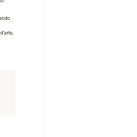
to
nando
d’arte,