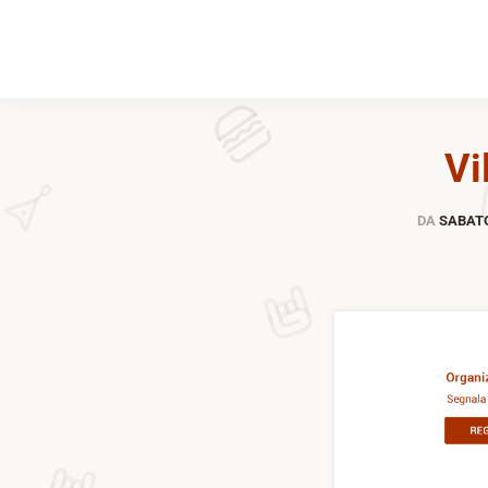
Vi
DA
SABATO