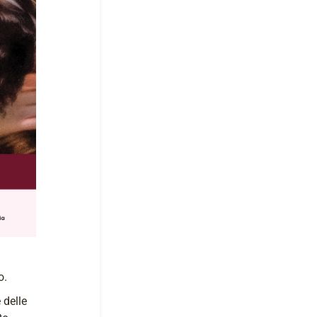
o.
 delle