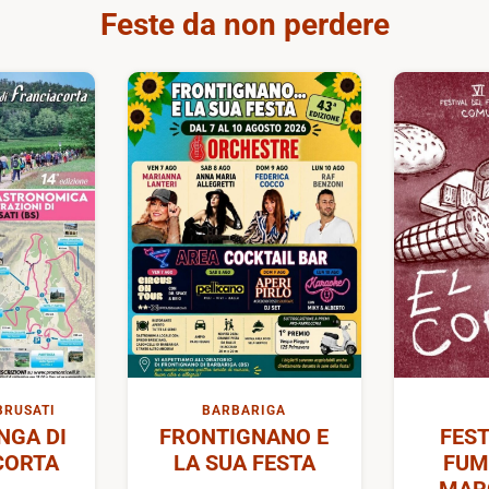
Feste da non perdere
BRUSATI
BARBARIGA
GA DI
FRONTIGNANO E
FEST
CORTA
LA SUA FESTA
FUM