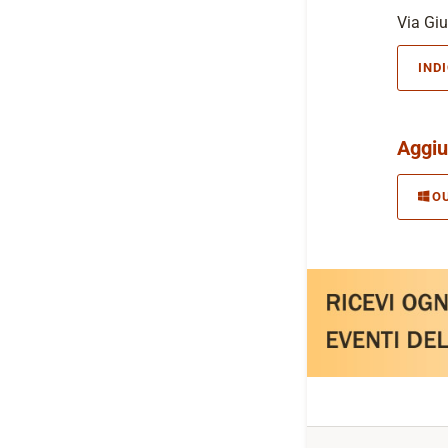
Via Giu
IND
Aggiu
O