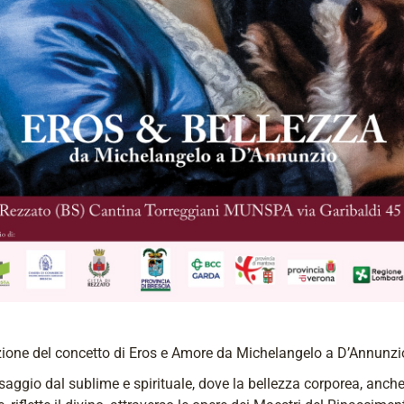
zione del concetto di Eros e Amore da Michelangelo a D’Annunzi
aggio dal sublime e spirituale, dove la bellezza corporea, anche