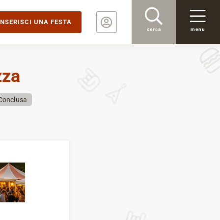
INSERISCI UNA FESTA
cerca
menu
zza
Conclusa