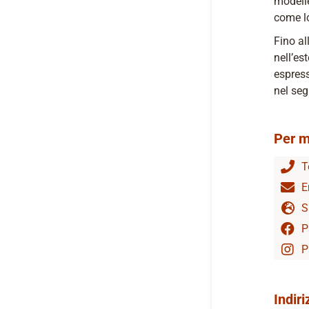
modelle
come lo
Fino al
nell’es
espress
nel seg
Per m
T
E
S
P
P
Indiri