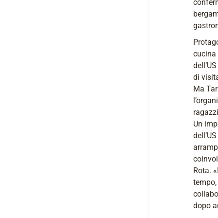
conferm
bergama
gastron
Protago
cucina 
dell’U
di visi
Ma Tara
l’organ
ragazzi
Un impe
dell’US
arrampi
coinvol
Rota. «
tempo, 
collabo
dopo an