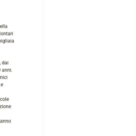
ella
lontari
igliaia
 dai
0 anni.
mici
 e
rcole
izione
, anno