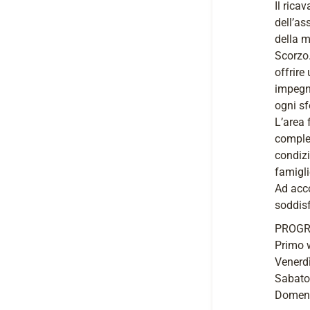
Il rica
dell’as
della m
Scorzo.
offrire
impegno
ogni sf
L’area 
comple
condizi
famigli
Ad acc
soddisf
PROGR
Primo 
Venerdì
Sabato
Domeni