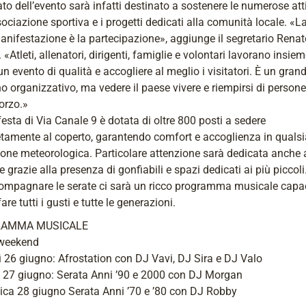
vato dell’evento sarà infatti destinato a sostenere le numerose att
sociazione sportiva e i progetti dedicati alla comunità locale. «L
anifestazione è la partecipazione», aggiunge il segretario Renat
 «Atleti, allenatori, dirigenti, famiglie e volontari lavorano insie
 un evento di qualità e accogliere al meglio i visitatori. È un gran
 organizzativo, ma vedere il paese vivere e riempirsi di persone
orzo.»
festa di Via Canale 9 è dotata di oltre 800 posti a sedere
tamente al coperto, garantendo comfort e accoglienza in qualsi
one meteorologica. Particolare attenzione sarà dedicata anche a
e grazie alla presenza di gonfiabili e spazi dedicati ai più piccoli
ompagnare le serate ci sarà un ricco programma musicale capa
are tutti i gusti e tutte le generazioni.
AMMA MUSICALE
weekend
 26 giugno: Afrostation con DJ Vavi, DJ Sira e DJ Valo
 27 giugno: Serata Anni ’90 e 2000 con DJ Morgan
ca 28 giugno Serata Anni ’70 e ’80 con DJ Robby