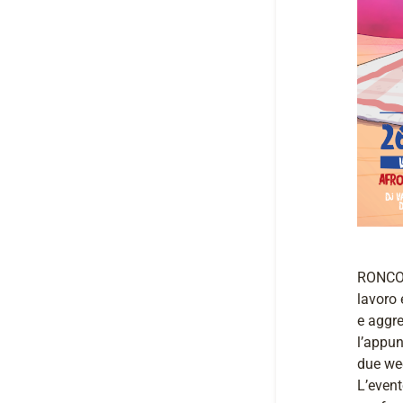
RONCOL
lavoro 
e aggre
l’appu
due wee
L’event