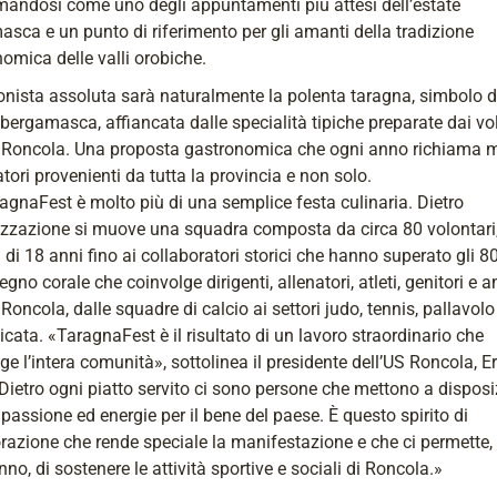
andosi come uno degli appuntamenti più attesi dell’estate
sca e un punto di riferimento per gli amanti della tradizione
omica delle valli orobiche.
nista assoluta sarà naturalmente la polenta taragna, simbolo d
bergamasca, affiancata dalle specialità tipiche preparate dai vo
S Roncola. Una proposta gastronomica che ogni anno richiama m
tatori provenienti da tutta la provincia e non solo.
gnaFest è molto più di una semplice festa culinaria. Dietro
izzazione si muove una squadra composta da circa 80 volontari,
 di 18 anni fino ai collaboratori storici che hanno superato gli 8
gno corale che coinvolge dirigenti, allenatori, atleti, genitori e a
 Roncola, dalle squadre di calcio ai settori judo, tennis, pallavolo
cata. «TaragnaFest è il risultato di un lavoro straordinario che
ge l’intera comunità», sottolinea il presidente dell’US Roncola, E
Dietro ogni piatto servito ci sono persone che mettono a dispos
passione ed energie per il bene del paese. È questo spirito di
razione che rende speciale la manifestazione e che ci permette
no, di sostenere le attività sportive e sociali di Roncola.»