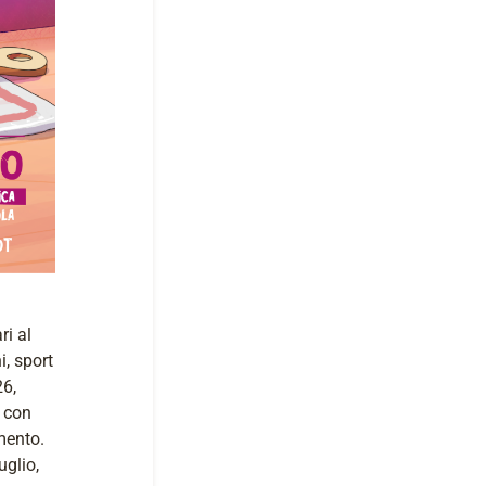
i al
i, sport
26,
 con
mento.
uglio,