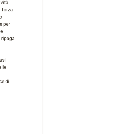
ività
a forza
o
me per
de
 ripaga
asi
lle
.
ce di