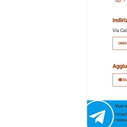
Indiri
Via Can
IND
Aggiu
O