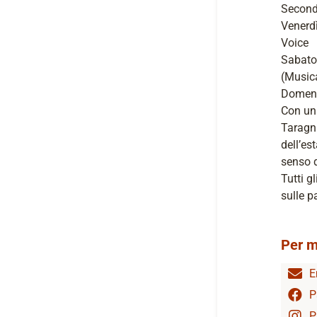
Secon
Venerdì
Voice
Sabato 
(Music
Domeni
Con una
Taragna
dell’es
senso 
Tutti g
sulle p
Per m
E
P
P