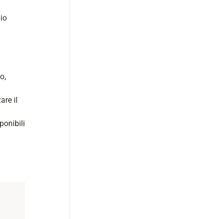
Bio
o,
are il
ponibili