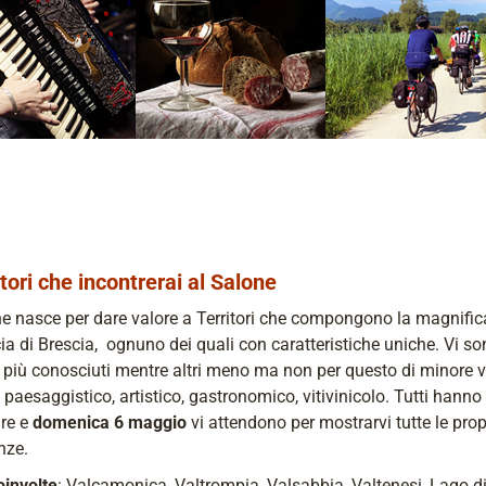
itori che incontrerai al Salone
ne nasce per dare valore a Territori che compongono la magnific
ia di Brescia, ognuno dei quali con caratteristiche uniche. Vi s
ri più conosciuti mentre altri meno ma non per questo di minore 
, paesaggistico, artistico, gastronomico, vitivinicolo. Tutti hann
ire e
domenica 6 maggio
vi attendono per mostrarvi tutte le prop
nze.
oinvolte
: Valcamonica, Valtrompia, Valsabbia, Valtenesi, Lago d