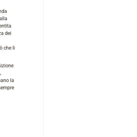
anda
alla
entita
za dei
ò che li
sizione
,
mano la
 sempre