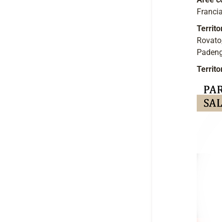
Francia
Territo
Rovato,
Padeng
Territor