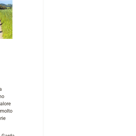
a
ono
valore
o molto
rie
i Garda,