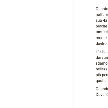
Quanto 
nell’a
sua
4a
perché 
tantiss
momento
dentro 
L’ediz
dei vari
stiamo 
bellezz
più per
quotidi
Quando
Dove: 