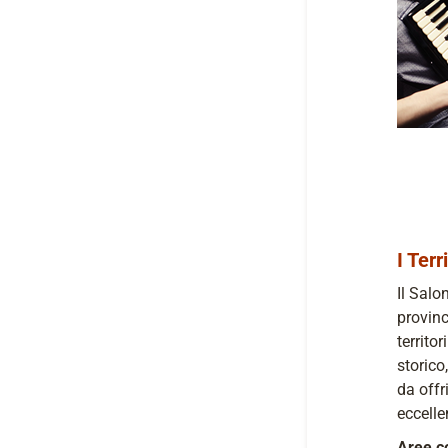
I Terr
Il Salo
provinc
territo
storico
da offr
eccelle
Aree c