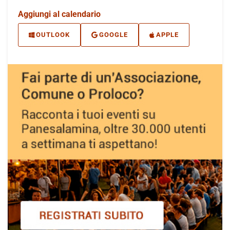
Aggiungi al calendario
OUTLOOK
GOOGLE
APPLE