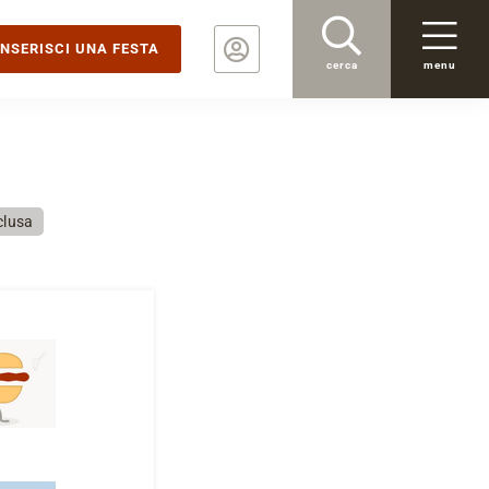
INSERISCI UNA FESTA
cerca
menu
clusa