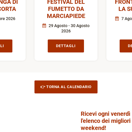
GA DI
FESTIVAL DEL
FRON
CORTA
FUMETTO DA
LA S
MARCIAPIEDE
bre 2026
7 Ago
29 Agosto - 30 Agosto
2026
LI
DETTAGLI
D
👉 TORNA AL CALENDARIO
Ricevi ogni venerdì
l'elenco dei migliori
weekend!