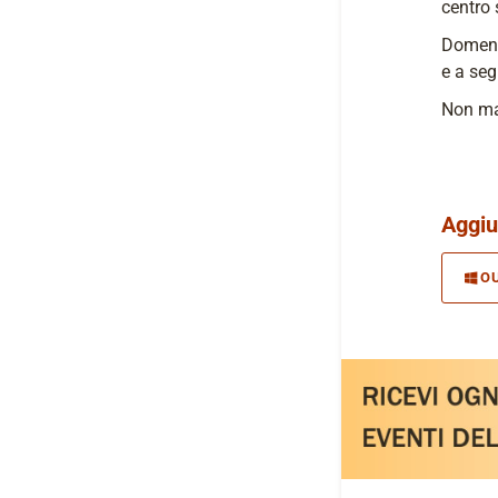
centro 
Domenic
e a seg
Non ma
Aggiu
O