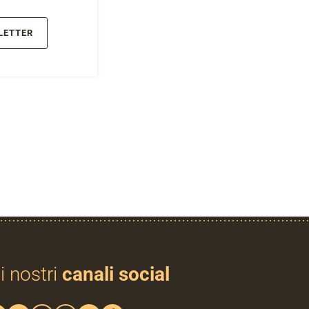
LETTER
i nostri
canali social