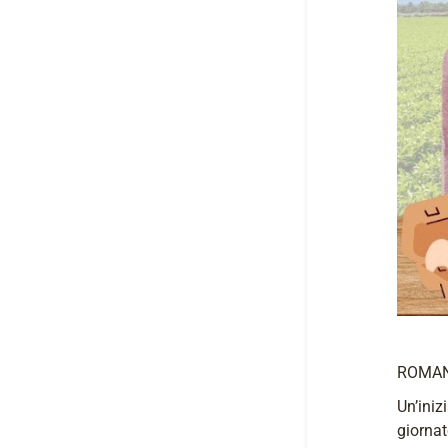
ROMANO
Un’iniz
giornat