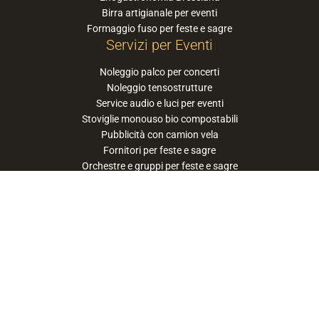
Birra artigianale per eventi
Formaggio fuso per feste e sagre
Servizi per Eventi
Noleggio palco per concerti
Noleggio tensostrutture
Service audio e luci per eventi
Stoviglie monouso bio compostabili
Pubblicità con camion vela
Fornitori per feste e sagre
Orchestre e gruppi per feste e sagre
Suggerisci la tua orchestra / band
PaneSalamina™ è un marchio gestito da
Approdo Cooperativa Sociale Onlus - P.iva
03322360177
privacy policy
cookie policy
termini e condizioni