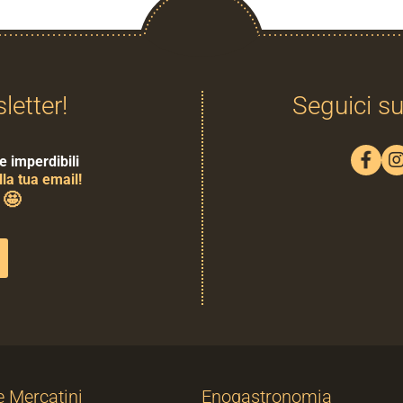
sletter!
Seguici su
e imperdibili
la tua email!
🤩
0
e Mercatini
Enogastronomia