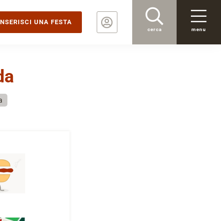
INSERISCI UNA FESTA
cerca
menu
da
a