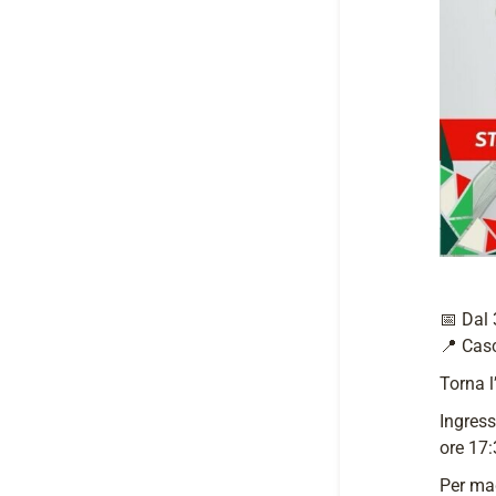
📅 Dal 
📍 Casc
Torna 
Ingress
ore 17
Per mag