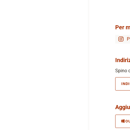
Per m
P
Indiri
Spino d
IND
Aggiu
O