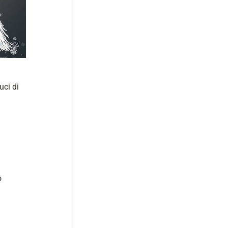
uci di
o