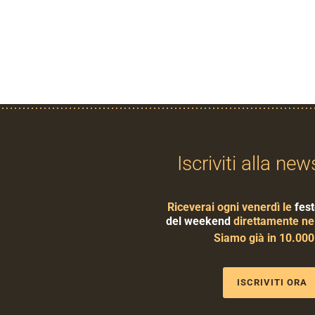
Iscriviti alla new
Riceverai ogni venerdì le
fest
del weekend
direttamente nel
Siamo già in 10.00
ISCRIVITI ORA