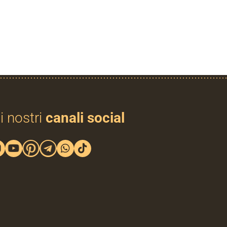
i nostri
canali social