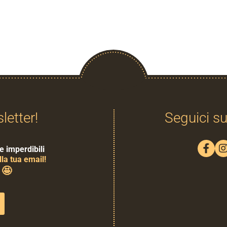
sletter!
Seguici su
e imperdibili
la tua email!
🤩
0