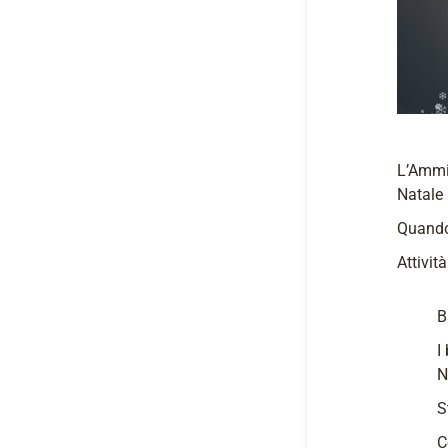
L’Ammin
Natale 
Quando
Attivit
B
I
N
S
C