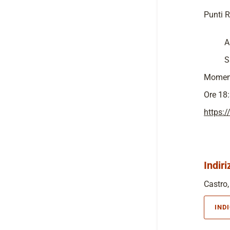
Punti R
A
S
Moment
Ore 18:
https:
Indiri
Castro,
IND