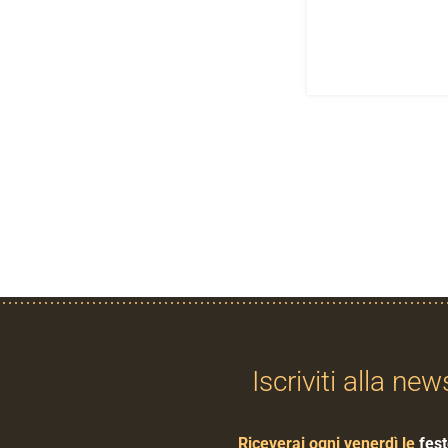
Iscriviti alla new
Riceverai ogni venerdì le
fest