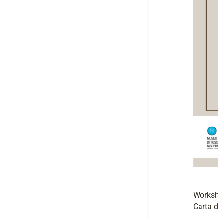
​Works
Carta 