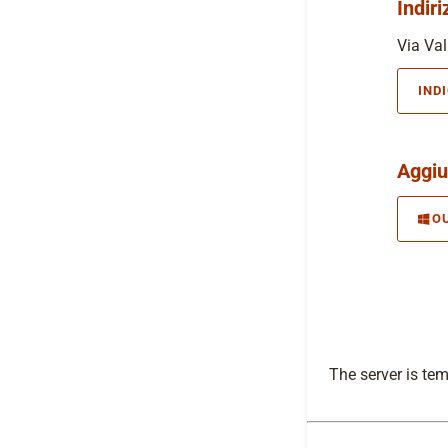
Indiri
Via Val
IND
Aggiu
O
The server is te