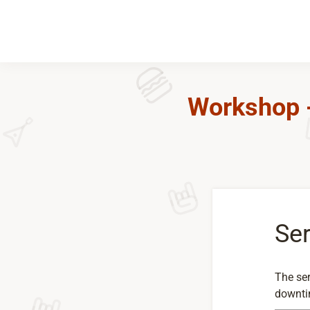
​Workshop 
Ser
The ser
downtim