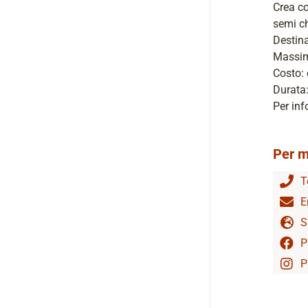
Crea co
semi ch
Destina
Massim
Costo: 
Durata:
Per inf
Per m
T
E
S
P
P