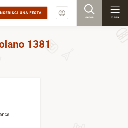
INSERISCI UNA FESTA
cerca
menu
colano 1381
nance