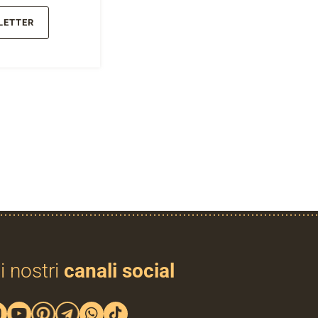
LETTER
i nostri
canali social