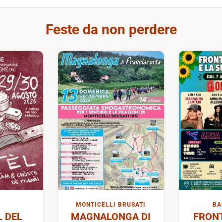
Feste da non perdere
MONTICELLI BRUSATI
BA
L DEL
MAGNALONGA DI
FRON