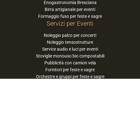
Enogastronomia Bresciana
Birra artigianale per eventi
Formaggio fuso per feste e sagre
Servizi per Eventi
Noleggio palco per concerti
Noleggio tensostrutture
Service audio e luci per eventi
Stoviglie monouso bio compostabili
Pubblicità con camion vela
Fornitori per feste e sagre
Orchestre e gruppi per feste e sagre
Suggerisci la tua orchestra / band
PaneSalamina™ è un marchio gestito da
Approdo Cooperativa Sociale Onlus - P.iva
03322360177
privacy policy
cookie policy
termini e condizioni