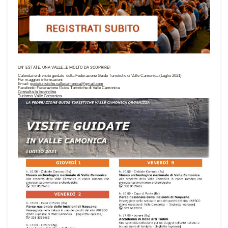
UN’ ESTATE, UNA VALLE…E MOLTO DA SCOPRIRE!
Calendario di visite guidate
della Federazione Guide Turistiche di Valle Camonica
(Luglio 2021)
Per maggiori informazioni
Email:
guideturistiche.vallecamonica@
gmail.com
Facebook: Federazione Guide Turistiche di Valle Camonica
Consulta la locandina
.
Turismo Valle Camonica
.