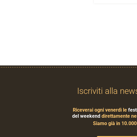
Iscriviti alla new
Riceverai ogni venerdì le
fest
del weekend
direttamente nel
Siamo già in 10.00