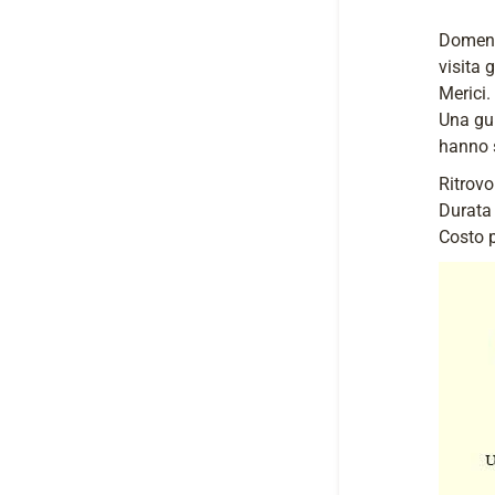
Domeni
visita 
Merici.
Una gui
hanno s
Ritrovo
Durata 
Costo p