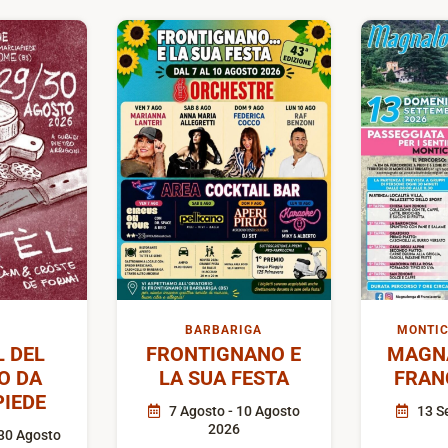
BARBARIGA
MONTIC
L DEL
FRONTIGNANO E
MAGN
O DA
LA SUA FESTA
FRAN
IEDE
7 Agosto - 10 Agosto
13 S
2026
30 Agosto