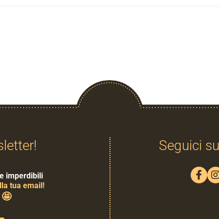
sletter!
Seguici su
e imperdibili
la tua email!
🤩
0