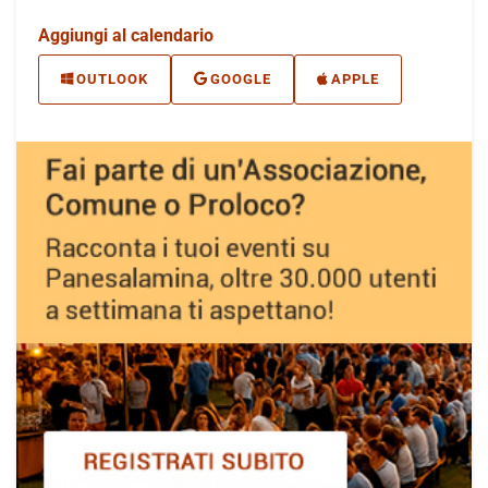
Aggiungi al calendario
OUTLOOK
GOOGLE
APPLE