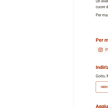
Un even
cuore d
Per mag
Per m
P
Indiri
Goito, 
IND
Aggiu