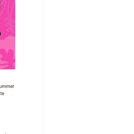
 Summer
te