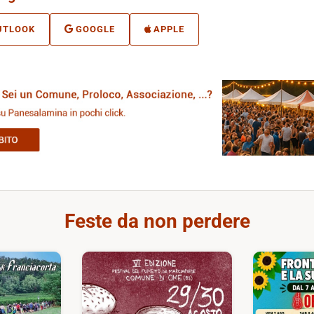
UTLOOK
GOOGLE
APPLE
Feste da non perdere