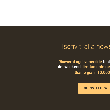
Iscriviti alla new
Riceverai ogni venerdì le
fest
del weekend
direttamente nel
Siamo già in 10.00
ISCRIVITI ORA