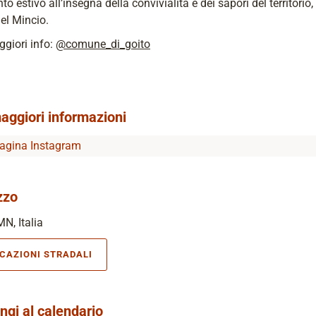
to estivo all’insegna della convivialità e dei sapori del territorio,
el Mincio.
giori info:
@comune_di_goito
aggiori informazioni
agina Instagram
zzo
MN, Italia
ICAZIONI STRADALI
ngi al calendario