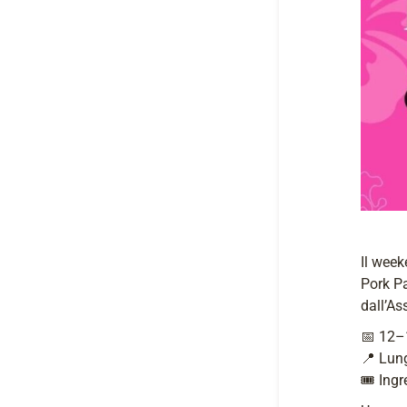
Il week
Pork Pa
dall’As
📅 12–1
📍 Lun
🎟️ Ing