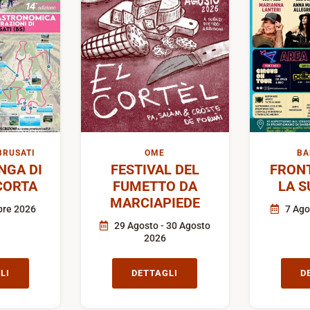
BRUSATI
OME
BA
GA DI
FESTIVAL DEL
FRON
CORTA
FUMETTO DA
LA S
MARCIAPIEDE
bre 2026
7 Ago
29 Agosto - 30 Agosto
2026
LI
DETTAGLI
D