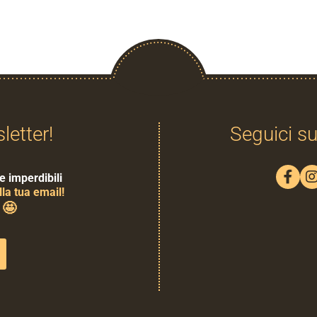
sletter!
Seguici su
e imperdibili
la tua email!
🤩
0