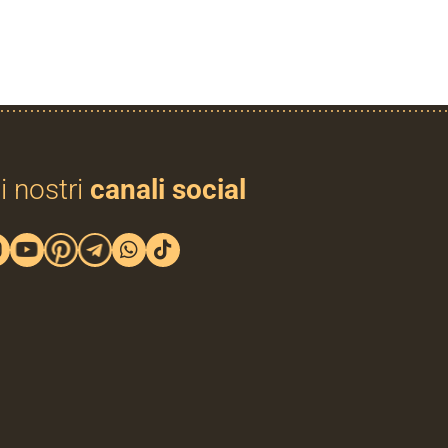
i nostri
canali social