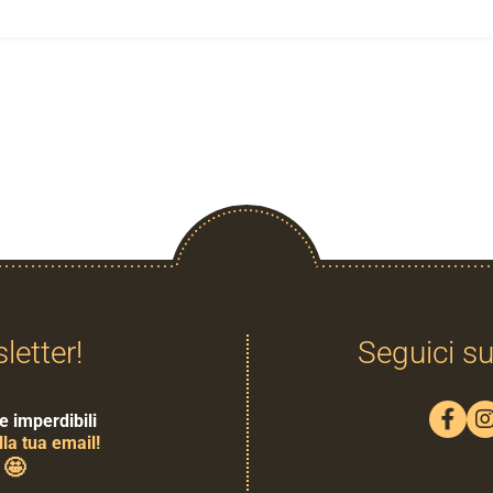
sletter!
Seguici su
e imperdibili
la tua email!
🤩
0