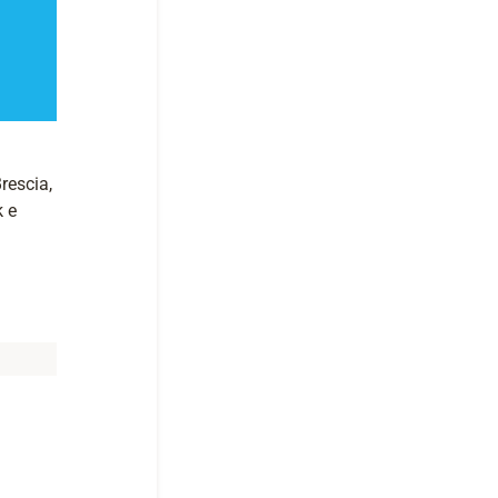
rescia,
k e