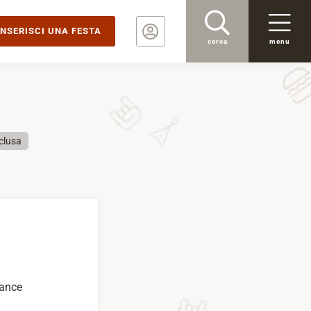
INSERISCI UNA FESTA
cerca
menu
clusa
nance