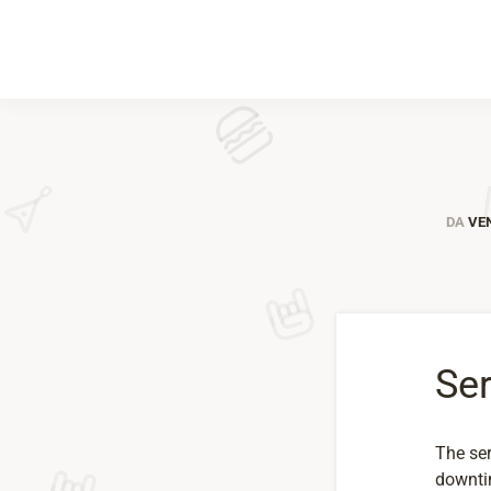
DA
VEN
Ser
The ser
downtim