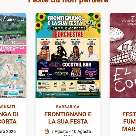
BRUSATI
BARBARIGA
GA DI
FRONTIGNANO E
FEST
CORTA
LA SUA FESTA
FUM
MAR
bre 2026
7 Agosto - 10 Agosto