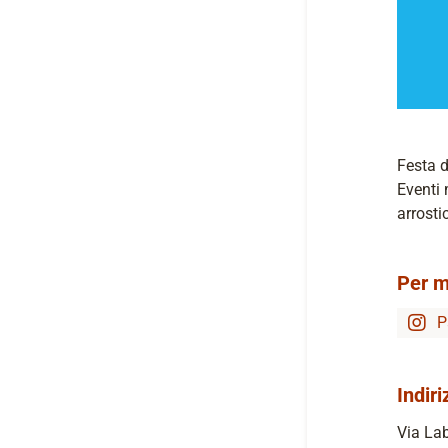
Festa d
Eventi 
arrosti
Per m
P
Indiri
Via Lab