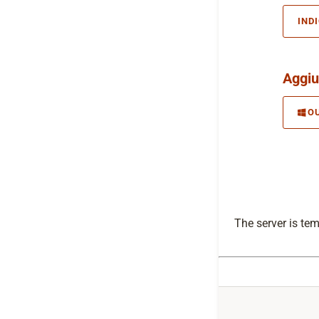
IND
Aggiu
O
The server is te