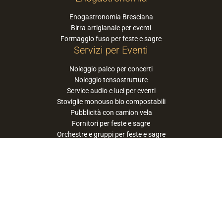
Enogastronomia Bresciana
Birra artigianale per eventi
Formaggio fuso per feste e sagre
Servizi per Eventi
Noleggio palco per concerti
Noleggio tensostrutture
Service audio e luci per eventi
Stoviglie monouso bio compostabili
Pubblicità con camion vela
Fornitori per feste e sagre
Orchestre e gruppi per feste e sagre
Suggerisci la tua orchestra / band
PaneSalamina™ è un marchio gestito da
Approdo Cooperativa Sociale Onlus - P.iva
03322360177
privacy policy
cookie policy