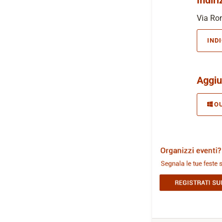
Via Rom
IND
Aggiu
O