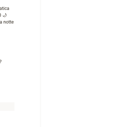
atica
0 🌙
na notte
?