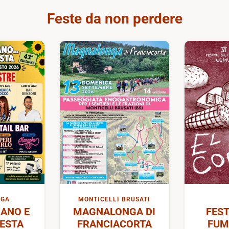
Feste da non perdere
IGA
MONTICELLI BRUSATI
ANO E
MAGNALONGA DI
FEST
FESTA
FRANCIACORTA
FUM