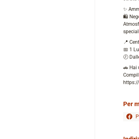
✨ Ammir
🛍️ Neg
Atmosfe
special
📍 Cent
📅 1 L
🕗 Dall
🚗 Hai 
Compila
https:/
Per m
P
Indiri