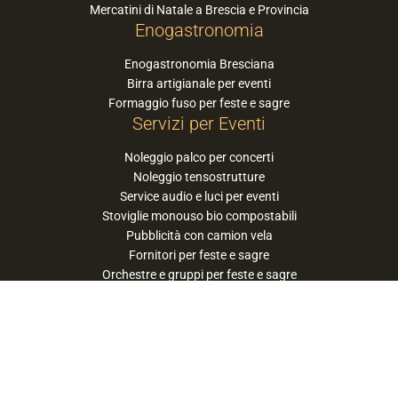
Mercatini di Natale a Brescia e Provincia
Enogastronomia
Enogastronomia Bresciana
Birra artigianale per eventi
Formaggio fuso per feste e sagre
Servizi per Eventi
Noleggio palco per concerti
Noleggio tensostrutture
Service audio e luci per eventi
Stoviglie monouso bio compostabili
Pubblicità con camion vela
Fornitori per feste e sagre
Orchestre e gruppi per feste e sagre
Suggerisci la tua orchestra / band
PaneSalamina™ è un marchio gestito da
Approdo Cooperativa Sociale Onlus - P.iva
03322360177