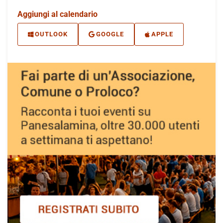
Aggiungi al calendario
OUTLOOK
GOOGLE
APPLE