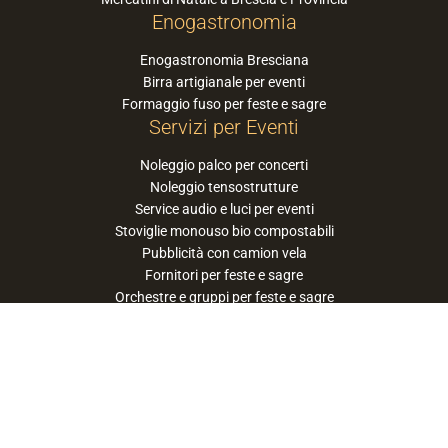
Enogastronomia
Enogastronomia Bresciana
Birra artigianale per eventi
Formaggio fuso per feste e sagre
Servizi per Eventi
Noleggio palco per concerti
Noleggio tensostrutture
Service audio e luci per eventi
Stoviglie monouso bio compostabili
Pubblicità con camion vela
Fornitori per feste e sagre
Orchestre e gruppi per feste e sagre
Suggerisci la tua orchestra / band
PaneSalamina™ è un marchio gestito da
Approdo Cooperativa Sociale Onlus - P.iva
03322360177