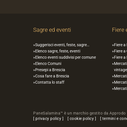
Sagre ed eventi
Fiere 
Suggerisci eventi, feste, sagre…
Fiere a
Elenco sagre, feste, eventi
Fiere a
Elenco eventi suddivisi per comune
Fiere a
Elenco Comuni
Mercati
Presepi a Brescia
vintage
Cosa fare a Brescia
Mercati
Contatta lo staff
Mercati
Mercati
PaneSalamina™ è un marchio gestito da Approdo 
privacy policy
cookie policy
termini e con