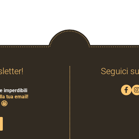
sletter!
Seguici su
e imperdibili
la tua email!
🤩
0