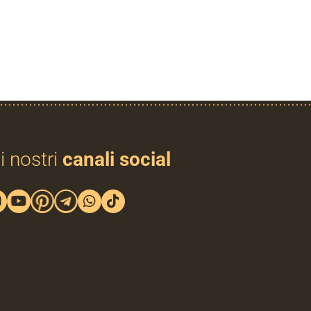
i nostri
canali social