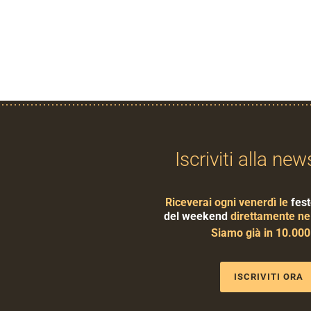
Iscriviti alla new
Riceverai ogni venerdì le
fest
del weekend
direttamente nel
Siamo già in 10.00
ISCRIVITI ORA