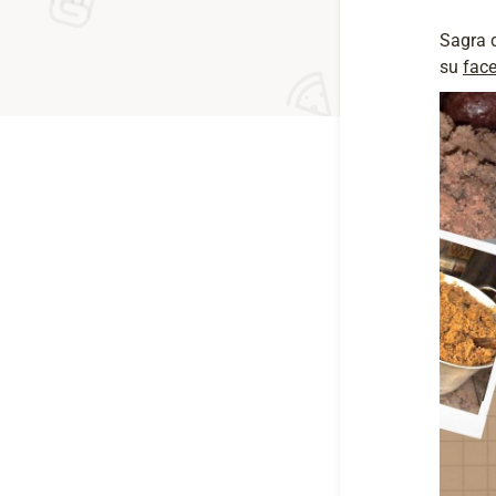
Sagra d
su
fac