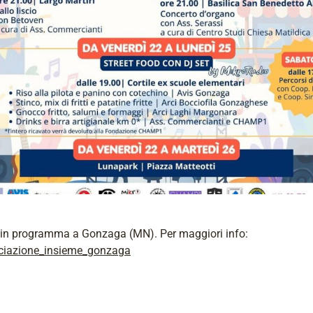
 in programma a Gonzaga (MN). Per maggiori info:
iazione_insieme_gonzaga