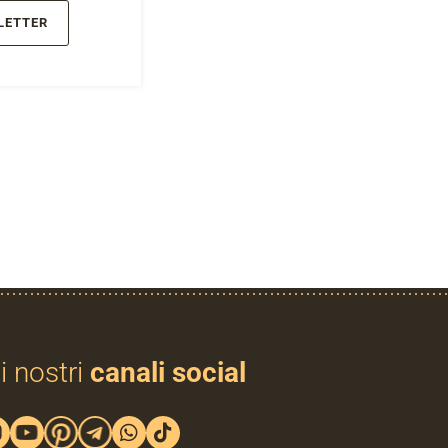
LETTER
i nostri
canali social