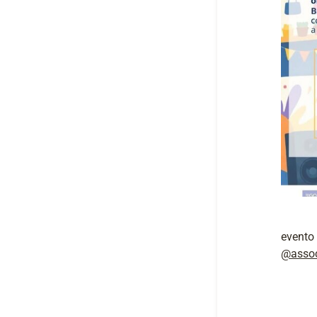
evento
@assoc