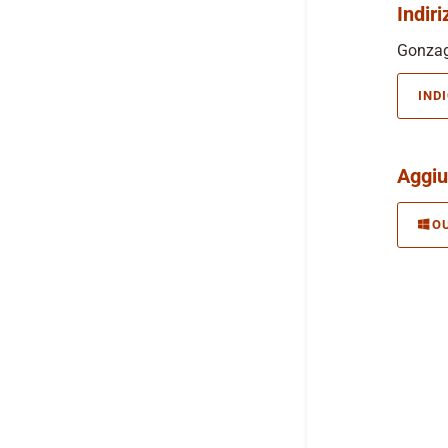
Indiri
Gonzaga
IND
Aggiu
O