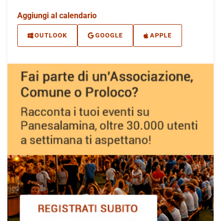
Aggiungi al calendario
OUTLOOK
GOOGLE
APPLE