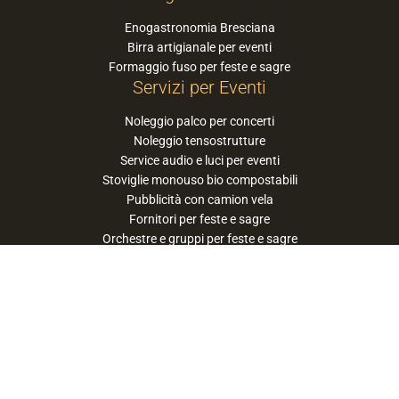
Enogastronomia Bresciana
Birra artigianale per eventi
Formaggio fuso per feste e sagre
Servizi per Eventi
Noleggio palco per concerti
Noleggio tensostrutture
Service audio e luci per eventi
Stoviglie monouso bio compostabili
Pubblicità con camion vela
Fornitori per feste e sagre
Orchestre e gruppi per feste e sagre
Suggerisci la tua orchestra / band
PaneSalamina™ è un marchio gestito da
Approdo Cooperativa Sociale Onlus - P.iva
03322360177
privacy policy
cookie policy