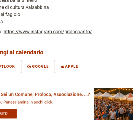
della balla di fieno
e di cultura valsabbina
el fagiolo
ta
o:
https://www.instagram.com/prolocoanfo/
ngi al calendario
UTLOOK
GOOGLE
APPLE