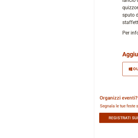
lancio 
quizzon
sputo d
staffet
Per inf
Aggiu
O