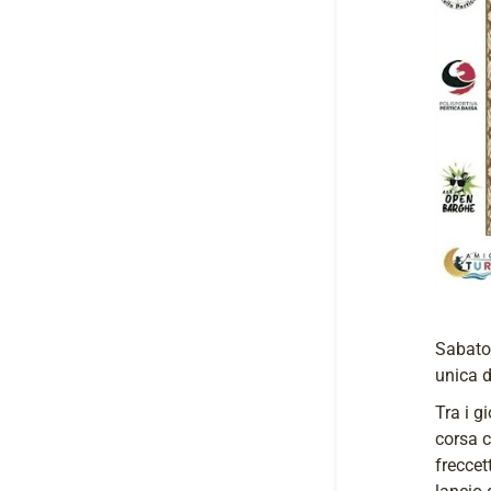
Sabato 
unica d
Tra i g
corsa c
freccet