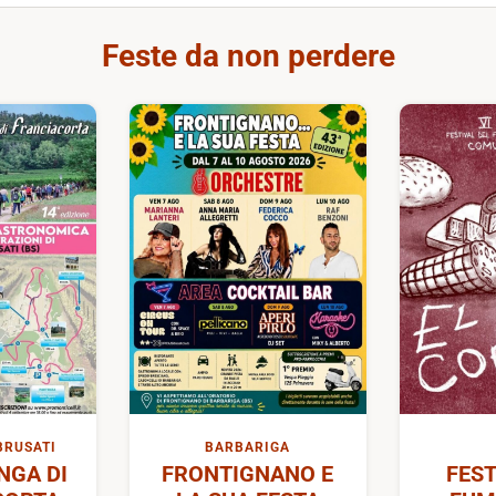
Feste da non perdere
BRUSATI
BARBARIGA
GA DI
FRONTIGNANO E
FEST