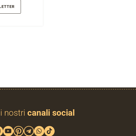
LETTER
i nostri
canali social