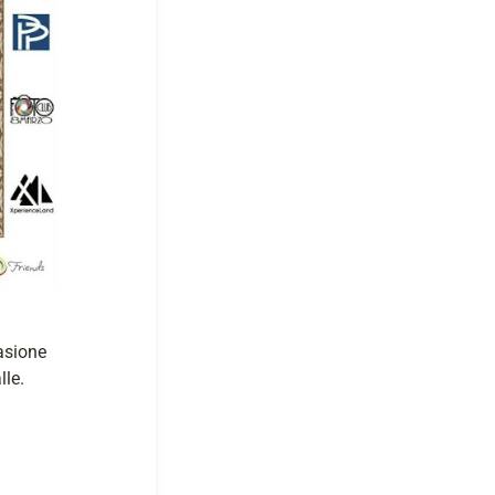
asione
lle.