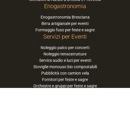
Enogastronomia
Enogastronomia Bresciana
Birra artigianale per eventi
Formaggio fuso per feste e sagre
Servizi per Eventi
Noleggio palco per concerti
Noleggio tensostrutture
Service audio e luci per eventi
Stoviglie monouso bio compostabili
Pubblicità con camion vela
Fornitori per feste e sagre
Orchestre e gruppi per feste e sagre
Suggerisci la tua orchestra / band
PaneSalamina™ è un marchio gestito da
Approdo Cooperativa Sociale Onlus - P.iva
03322360177