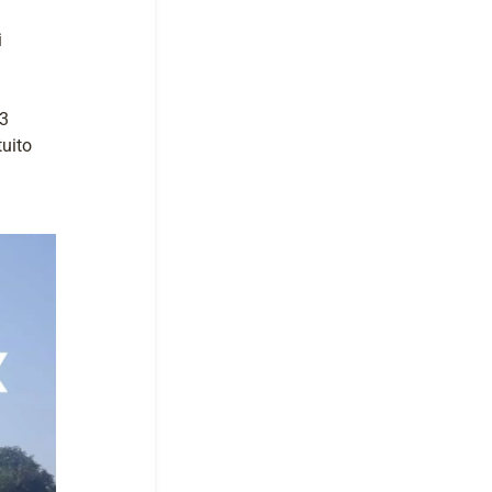
i
83
tuito