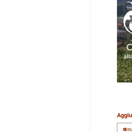
Aggiu
O