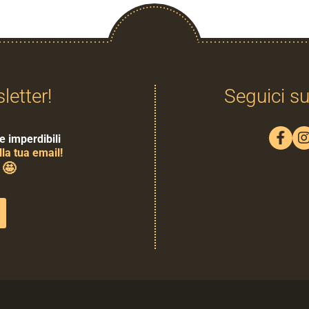
sletter!
Seguici su
e imperdibili
la tua email!
🤩
0