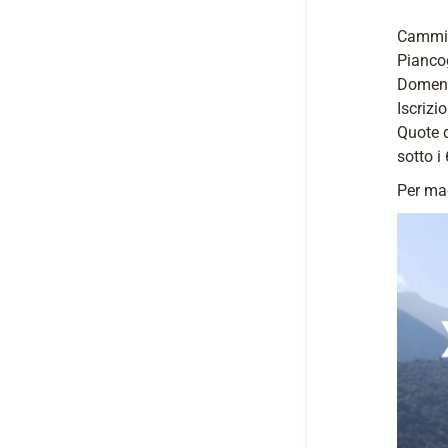
Cammina
Piancog
Domeni
Iscrizi
Quote d
sotto i
Per mag