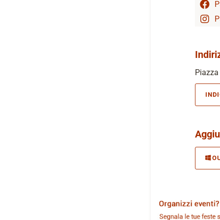
P
P
Indiri
Piazza 
IND
Aggiu
O