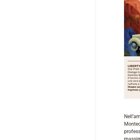
Nell’am
Montecl
profess
massimi