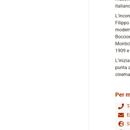
italiano
L’incon
Filippo
moderni
Boccion
Montich
1909 e 
L’inizi
punta a
cinema,
Per m
T
E
S