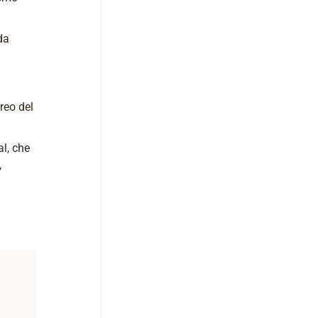
da
reo del
al, che
,