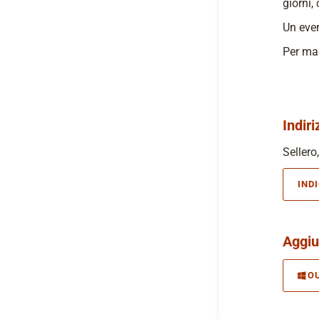
giorni,
Un even
Per mag
Indiri
Sellero,
IND
Aggiu
O