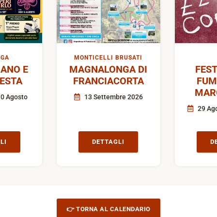
IGA
MONTICELLI BRUSATI
ANO E
MAGNALONGA DI
FEST
FESTA
FRANCIACORTA
FUM
MAR
10 Agosto
13 Settembre 2026
29 Ago
LI
DETTAGLI
D
👉 TORNA AL CALENDARIO