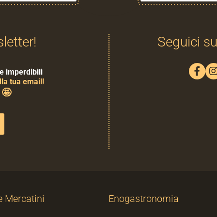
sletter!
Seguici su
e imperdibili
la tua email!
🤩
0
e Mercatini
Enogastronomia