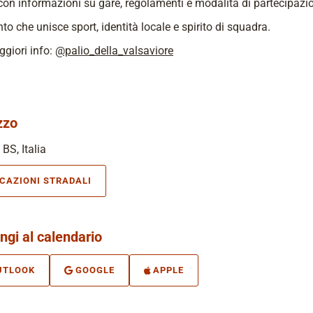
 con informazioni su gare, regolamenti e modalità di partecipazi
to che unisce sport, identità locale e spirito di squadra.
giori info:
@palio_della_valsaviore
zzo
 BS, Italia
ICAZIONI STRADALI
ngi al calendario
UTLOOK
GOOGLE
APPLE