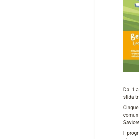
Dal 1 a
sfida t
Cinque 
comuni 
Saviore
Il prog