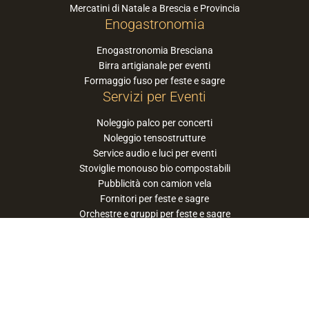
Mercatini di Natale a Brescia e Provincia
Enogastronomia
Enogastronomia Bresciana
Birra artigianale per eventi
Formaggio fuso per feste e sagre
Servizi per Eventi
Noleggio palco per concerti
Noleggio tensostrutture
Service audio e luci per eventi
Stoviglie monouso bio compostabili
Pubblicità con camion vela
Fornitori per feste e sagre
Orchestre e gruppi per feste e sagre
Suggerisci la tua orchestra / band
PaneSalamina™ è un marchio gestito da
Approdo Cooperativa Sociale Onlus - P.iva
03322360177