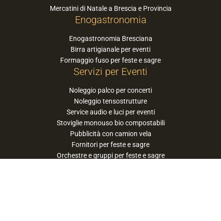
Mercatini di Natale a Brescia e Provincia
Enogastronomia
Enogastronomia Bresciana
Birra artigianale per eventi
Formaggio fuso per feste e sagre
Servizi per Eventi
Noleggio palco per concerti
Noleggio tensostrutture
Service audio e luci per eventi
Stoviglie monouso bio compostabili
Pubblicità con camion vela
Fornitori per feste e sagre
Orchestre e gruppi per feste e sagre
Suggerisci la tua orchestra / band
PaneSalamina™ è un marchio gestito da
Approdo Cooperativa Sociale Onlus - P.iva
03322360177