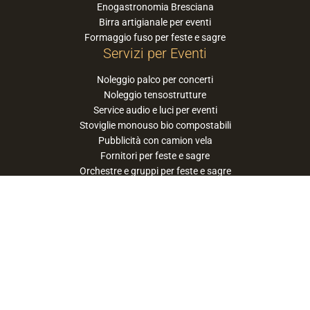
Enogastronomia Bresciana
Birra artigianale per eventi
Formaggio fuso per feste e sagre
Servizi per Eventi
Noleggio palco per concerti
Noleggio tensostrutture
Service audio e luci per eventi
Stoviglie monouso bio compostabili
Pubblicità con camion vela
Fornitori per feste e sagre
Orchestre e gruppi per feste e sagre
Suggerisci la tua orchestra / band
PaneSalamina™ è un marchio gestito da
Approdo Cooperativa Sociale Onlus - P.iva
03322360177
privacy policy
cookie policy
termini e condizioni