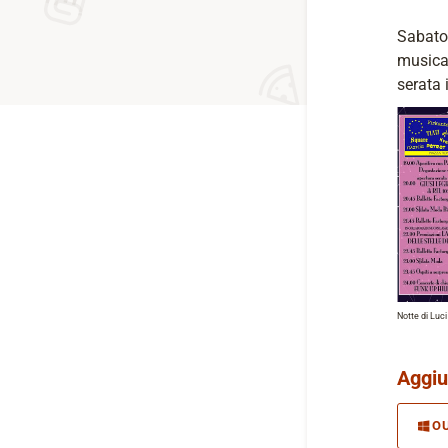
Sabato 
musica,
serata 
Notte di Luci
Aggiu
O