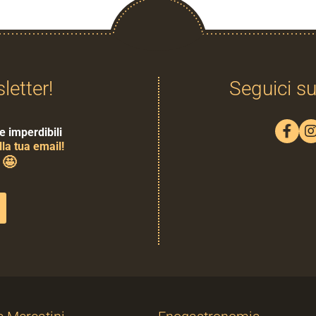
sletter!
Seguici su
e imperdibili
la tua email!
🤩
0