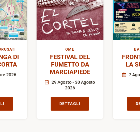
BRUSATI
OME
BA
GA DI
FESTIVAL DEL
FRON
CORTA
FUMETTO DA
LA S
MARCIAPIEDE
bre 2026
7 Ago
29 Agosto - 30 Agosto
2026
LI
DETTAGLI
D