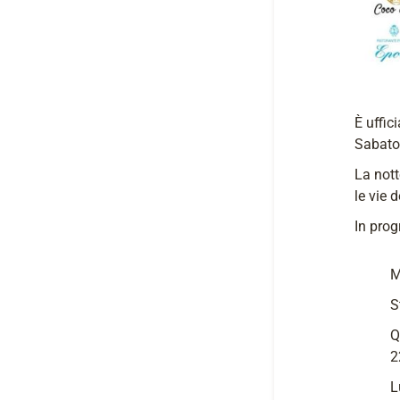
È uffic
Sabato 
La nott
le vie d
In pro
M
S
Q
2
L