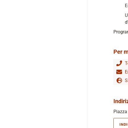
E
U
d
Progra
Per m
T
E
S
Indiri
Piazza 
IND