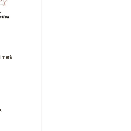
nimerà
le