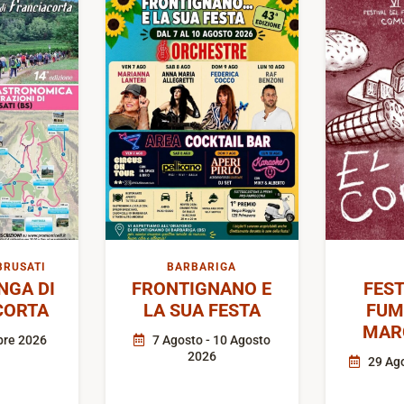
BRUSATI
BARBARIGA
GA DI
FRONTIGNANO E
FEST
CORTA
LA SUA FESTA
FUM
MAR
bre 2026
7 Agosto - 10 Agosto
2026
29 Ago