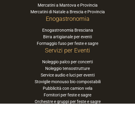
Mercatini a Mantova e Provincia
Mercatini di Natale a Brescia e Provincia
Enogastronomia
Enogastronomia Bresciana
Birra artigianale per eventi
Formaggio fuso per feste e sagre
Servizi per Eventi
Noleggio palco per concerti
Noleggio tensostrutture
Service audio e luci per eventi
Stoviglie monouso bio compostabili
Pubblicità con camion vela
Fornitori per feste e sagre
Orchestre e gruppi per feste e sagre
Suggerisci la tua orchestra / band
PaneSalamina™ è un marchio gestito da
Approdo Cooperativa Sociale Onlus - P.iva