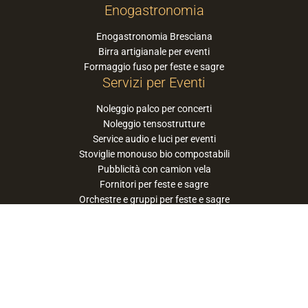
Enogastronomia
Enogastronomia Bresciana
Birra artigianale per eventi
Formaggio fuso per feste e sagre
Servizi per Eventi
Noleggio palco per concerti
Noleggio tensostrutture
Service audio e luci per eventi
Stoviglie monouso bio compostabili
Pubblicità con camion vela
Fornitori per feste e sagre
Orchestre e gruppi per feste e sagre
Suggerisci la tua orchestra / band
PaneSalamina™ è un marchio gestito da
Approdo Cooperativa Sociale Onlus - P.iva
03322360177