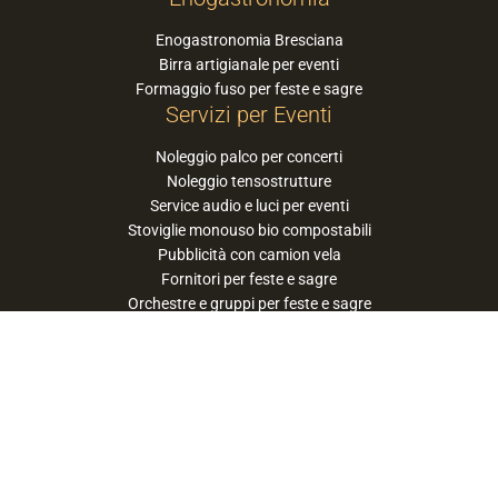
Enogastronomia Bresciana
Birra artigianale per eventi
Formaggio fuso per feste e sagre
Servizi per Eventi
Noleggio palco per concerti
Noleggio tensostrutture
Service audio e luci per eventi
Stoviglie monouso bio compostabili
Pubblicità con camion vela
Fornitori per feste e sagre
Orchestre e gruppi per feste e sagre
Suggerisci la tua orchestra / band
PaneSalamina™ è un marchio gestito da
Approdo Cooperativa Sociale Onlus - P.iva
03322360177
privacy policy
cookie policy