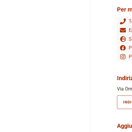
Per m
T
E
S
P
P
Indiri
Via Ome
IND
Aggiu