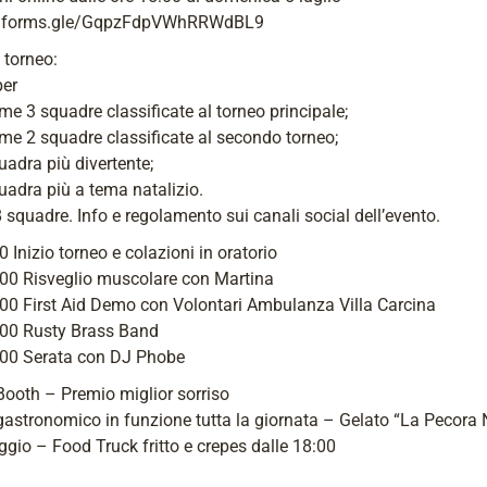
//forms.gle/GqpzFdpVWhRRWdBL9
 torneo:
per
ime 3 squadre classificate al torneo principale;
ime 2 squadre classificate al secondo torneo;
uadra più divertente;
uadra più a tema natalizio.
squadre. Info e regolamento sui canali social dell’evento.
0 Inizio torneo e colazioni in oratorio
:00 Risveglio muscolare con Martina
:00 First Aid Demo con Volontari Ambulanza Villa Carcina
:00 Rusty Brass Band
:00 Serata con DJ Phobe
ooth – Premio miglior sorriso
astronomico in funzione tutta la giornata – Gelato “La Pecora 
gio – Food Truck fritto e crepes dalle 18:00