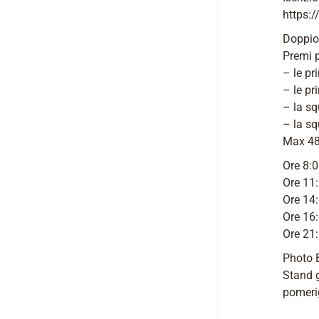
https:
Doppio
Premi 
– le pr
– le pr
– la sq
– la sq
Max 48 
Ore 8:0
Ore 11
Ore 14
Ore 16
Ore 21
Photo B
Stand g
pomerig