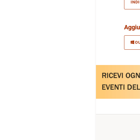
IND
Aggiu
O