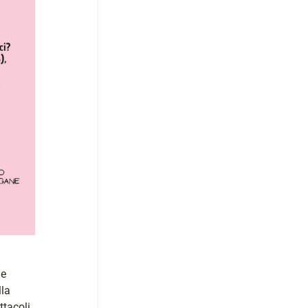
le
lla
ttacoli,