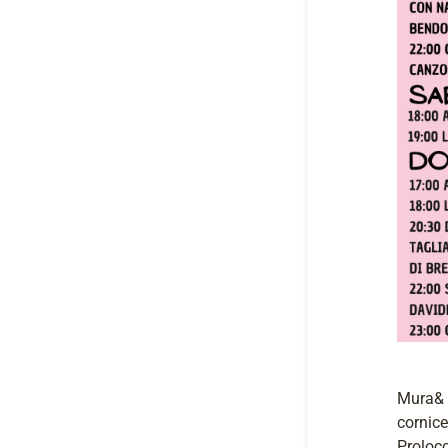
Mura& c
cornice
Proloco