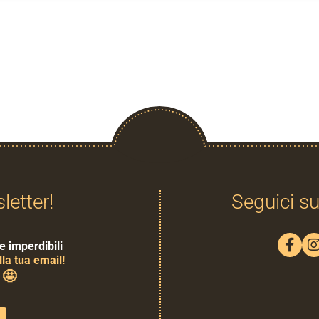
sletter!
Seguici su
e imperdibili
la tua email!
🤩
0