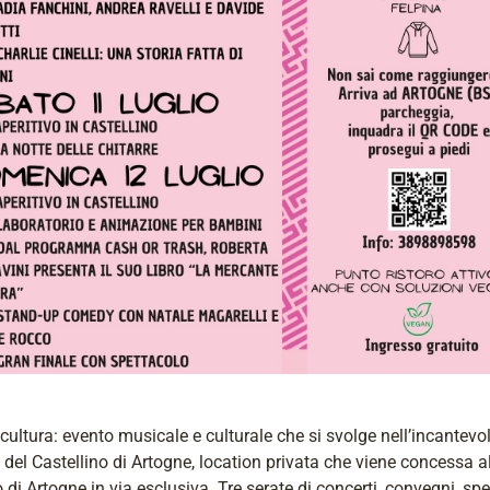
ultura: evento musicale e culturale che si svolge nell’incantevo
 del Castellino di Artogne, location privata che viene concessa a
 di Artogne in via esclusiva. Tre serate di concerti, convegni, spe