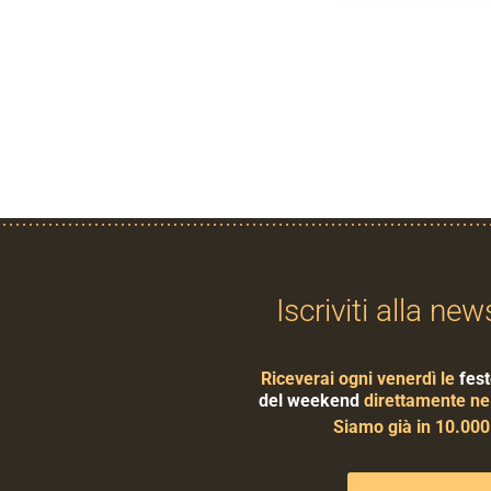
Iscriviti alla new
Riceverai ogni venerdì le
fest
del weekend
direttamente nel
Siamo già in 10.00