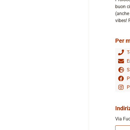
buon ci
(anche
vibes! 
Per m
T
E
S
P
P
Indiri
Via Fuc