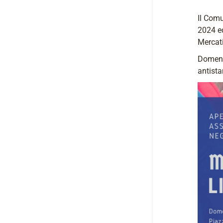
Il Comu
2024 ed
Mercati
Domenic
antista