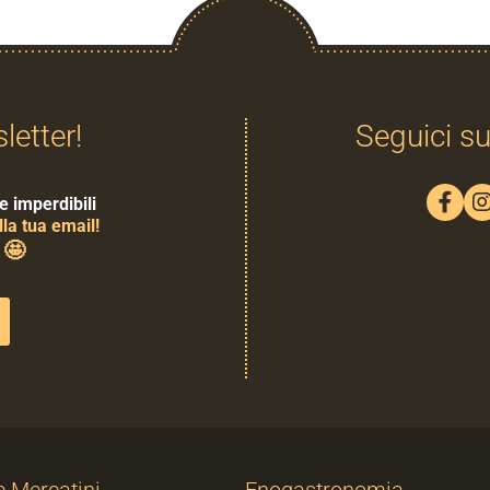
sletter!
Seguici su
e imperdibili
la tua email!
🤩
0