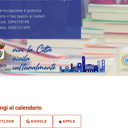
ngi al calendario
UTLOOK
GOOGLE
APPLE