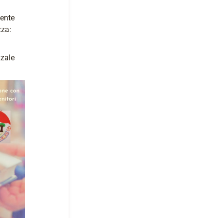
mente
zza:
zzale