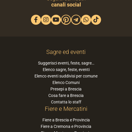
Riceverai ogni venerdì le
feste imperdibili del weekend
🤩
direttamente nella tua email! Siamo già in 10.000
ISCRIVITI ORA
Seguici sui nostri
canali social
Sagre ed eventi
Suggerisci eventi, feste, sagre…