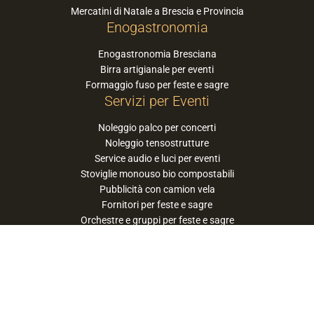
Mercatini di Natale a Brescia e Provincia
Enogastronomia
Enogastronomia Bresciana
Birra artigianale per eventi
Formaggio fuso per feste e sagre
Servizi per Eventi
Noleggio palco per concerti
Noleggio tensostrutture
Service audio e luci per eventi
Stoviglie monouso bio compostabili
Pubblicità con camion vela
Fornitori per feste e sagre
Orchestre e gruppi per feste e sagre
Suggerisci la tua orchestra / band
PaneSalamina™ è un marchio gestito da
Approdo Cooperativa Sociale Onlus - P.iva
03322360177