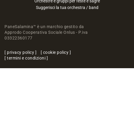
Orchestre e gruppi per feste e sagre
Suggerisci la tua orchestra / band
PaneSalamina™ è un marchio gestito da
Approdo Cooperativa Sociale Onlus - P.iva
03322360177
privacy policy
cookie policy
termini e condizioni