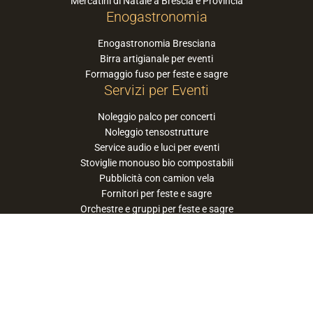
Mercatini di Natale a Brescia e Provincia
Enogastronomia
Enogastronomia Bresciana
Birra artigianale per eventi
Formaggio fuso per feste e sagre
Servizi per Eventi
Noleggio palco per concerti
Noleggio tensostrutture
Service audio e luci per eventi
Stoviglie monouso bio compostabili
Pubblicità con camion vela
Fornitori per feste e sagre
Orchestre e gruppi per feste e sagre
Suggerisci la tua orchestra / band
PaneSalamina™ è un marchio gestito da
Approdo Cooperativa Sociale Onlus - P.iva
03322360177