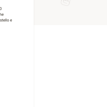
0
che
stello e