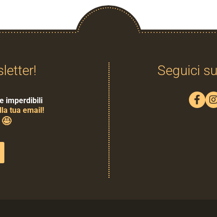
sletter!
Seguici su
e imperdibili
la tua email!
🤩
0