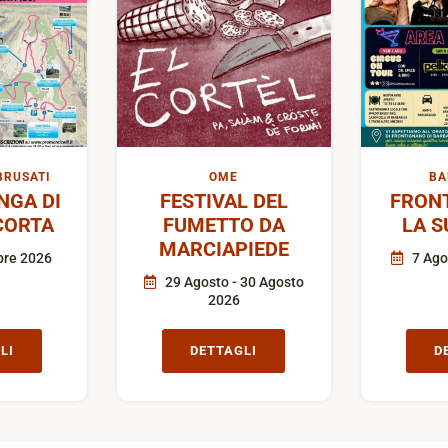
BRUSATI
OME
BA
GA DI
FESTIVAL DEL
FRON
CORTA
FUMETTO DA
LA S
MARCIAPIEDE
bre 2026
7 Ago
29 Agosto - 30 Agosto
2026
LI
DETTAGLI
D