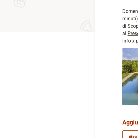
Domeni
minuti)
di
Scop
al
Pres
Info x 
Aggiu
O