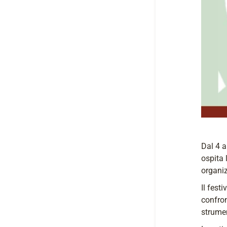
Dal 4 a
ospita 
organiz
Il fest
confron
strumen