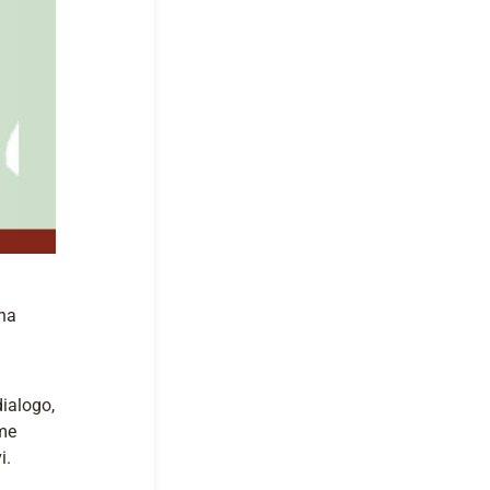
ona
dialogo,
ome
i.