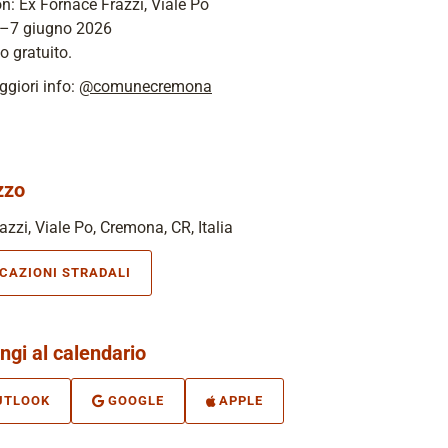
n: Ex Fornace Frazzi, Viale Po
4–7 giugno 2026
o gratuito.
giori info:
@comunecremona
zzo
azzi, Viale Po, Cremona, CR, Italia
ICAZIONI STRADALI
ngi al calendario
UTLOOK
GOOGLE
APPLE