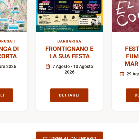
BRUSATI
BARBARIGA
GA DI
FRONTIGNANO E
FEST
CORTA
LA SUA FESTA
FUM
MAR
bre 2026
7 Agosto - 10 Agosto
2026
29 Ago
LI
DETTAGLI
D
👉 TORNA AL CALENDARIO