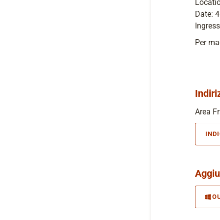
Locatio
Date: 
Ingress
Per mag
Indiri
Area Fr
IND
Aggiu
O