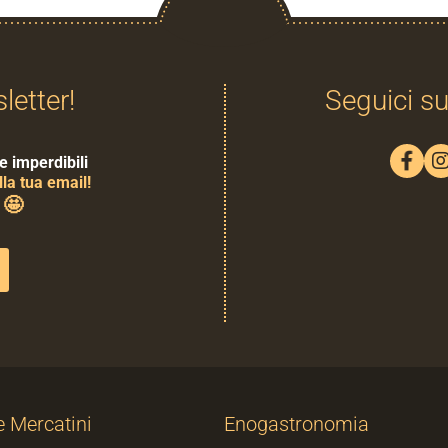
sletter!
Seguici su
e imperdibili
la tua email!
🤩
0
e Mercatini
Enogastronomia