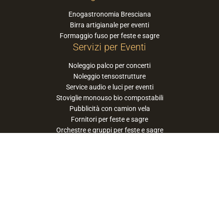
Enogastronomia Bresciana
Birra artigianale per eventi
Formaggio fuso per feste e sagre
Servizi per Eventi
Noleggio palco per concerti
Noleggio tensostrutture
Service audio e luci per eventi
Stoviglie monouso bio compostabili
Pubblicità con camion vela
Fornitori per feste e sagre
Orchestre e gruppi per feste e sagre
Suggerisci la tua orchestra / band
PaneSalamina™ è un marchio gestito da
Approdo Cooperativa Sociale Onlus - P.iva
03322360177
privacy policy
cookie policy