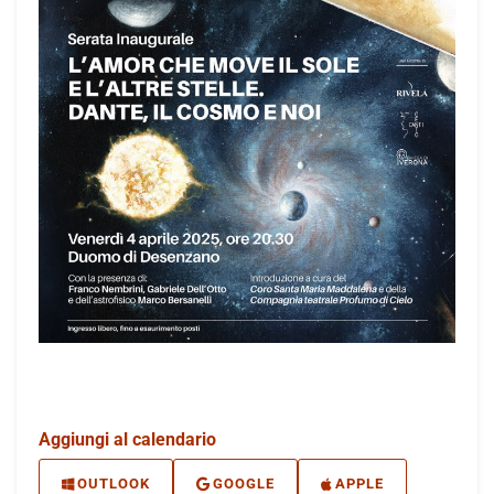
Aggiungi al calendario
OUTLOOK
GOOGLE
APPLE