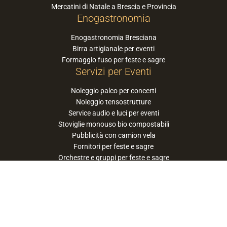
Mercatini di Natale a Brescia e Provincia
Enogastronomia
Enogastronomia Bresciana
Birra artigianale per eventi
Formaggio fuso per feste e sagre
Servizi per Eventi
Noleggio palco per concerti
Noleggio tensostrutture
Service audio e luci per eventi
Stoviglie monouso bio compostabili
Pubblicità con camion vela
Fornitori per feste e sagre
Orchestre e gruppi per feste e sagre
Suggerisci la tua orchestra / band
PaneSalamina™ è un marchio gestito da
Approdo Cooperativa Sociale Onlus - P.iva
03322360177