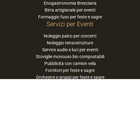
Enogastronomia Bresciana
Birra artigianale per eventi
Formaggio fuso per feste e sagre
Servizi per Eventi
Noleggio palco per concerti
Noleggio tensostrutture
Service audio e luci per eventi
Stoviglie monouso bio compostabili
Pubblicità con camion vela
Fornitori per feste e sagre
Orchestre e gruppi per feste e sagre
Suggerisci la tua orchestra / band
PaneSalamina™ è un marchio gestito da
Approdo Cooperativa Sociale Onlus - P.iva
03322360177
privacy policy
cookie policy
termini e condizioni