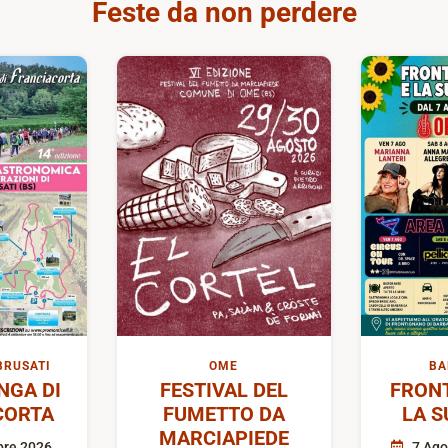
Feste da non perdere
BRUSATI
OME
BA
GA DI
FESTIVAL DEL
FRON
CORTA
FUMETTO DA
LA S
MARCIAPIEDE
bre 2026
7 Ago