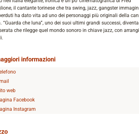
o nell’Italia elegante, ironica e un po’ cinematografica di Fred
ione, il cantante torinese che tra swing, jazz, gangster immagin
erduti ha dato vita ad uno dei personaggi più originali della ca
a. “Guarda che luna”, uno dei suoi ultimi grandi successi, diventa i
serata che rilegge quel mondo sonoro in chiave jazz, con arran
i.
aggiori informazioni
elefono
mail
ito web
agina Facebook
agina Instagram
zzo