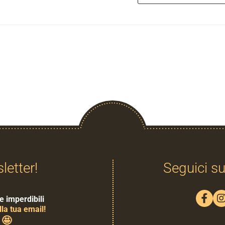
sletter!
Seguici su
e imperdibili
la tua email!
🤩
0