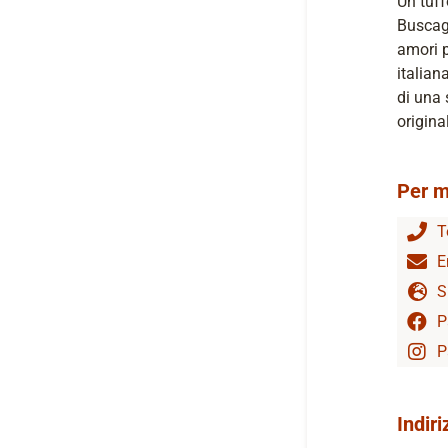
Un tuff
Buscagl
amori p
italian
di una 
original
Per m
T
E
S
P
P
Indiri