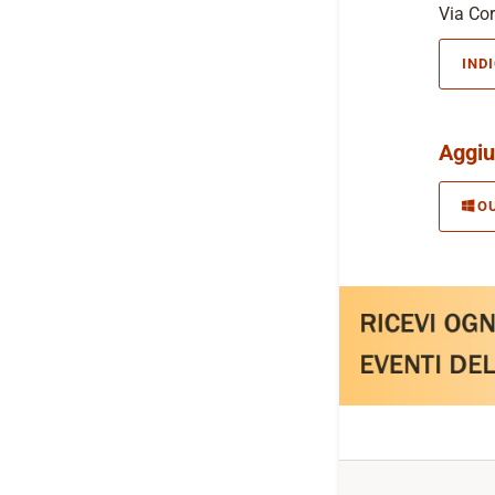
Via Cor
IND
Aggiu
O