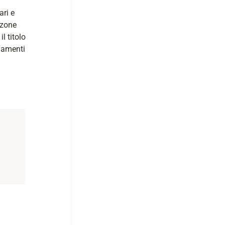
ari e
nzone
l titolo
giamenti