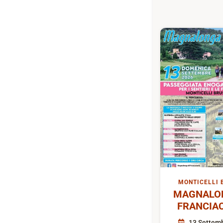
MONTICELLI 
MAGNALON
FRANCIA
13 Settem